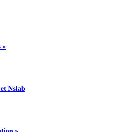
s »
 et Nslab
ation »