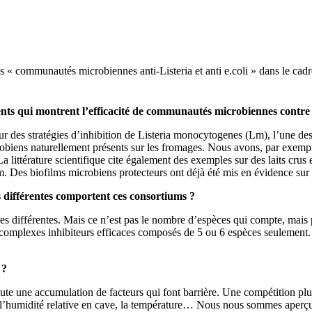
les « communautés microbiennes anti-Listeria et anti e.coli » dans le ca
ts qui montrent l’efficacité de communautés microbiennes contre le
ur des stratégies d’inhibition de Listeria monocytogenes (Lm), l’une des
iens naturellement présents sur les fromages. Nous avons, par exemple, 
 La littérature scientifique cite également des exemples sur des laits cr
m. Des biofilms microbiens protecteurs ont déjà été mis en évidence sur 
différentes comportent ces consortiums ?
es différentes. Mais ce n’est pas le nombre d’espèces qui compte, mais pl
 complexes inhibiteurs efficaces composés de 5 ou 6 espèces seulement.
 ?
te une accumulation de facteurs qui font barrière. Une compétition plu
 l’humidité relative en cave, la température… Nous nous sommes aperçu