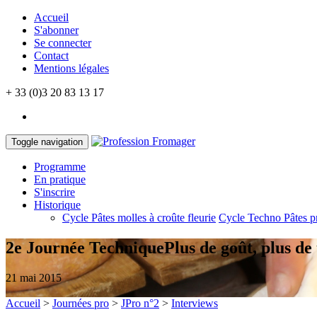
Accueil
S'abonner
Se connecter
Contact
Mentions légales
+ 33 (0)3 20 83 13 17
Toggle navigation
Programme
En pratique
S'inscrire
Historique
Cycle Pâtes molles à croûte fleurie
Cycle Techno Pâtes p
2e Journée Technique
Plus de goût, plus de 
21 mai 2015
Accueil
>
Journées pro
>
JPro n°2
>
Interviews