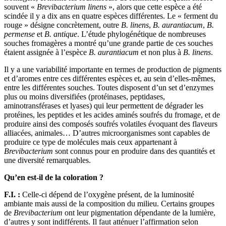
souvent «
Brevibacterium linens
», alors que cette espèce a été
scindée il y a dix ans en quatre espèces différentes. Le « ferment du
rouge » désigne concrètement, outre
B. linens
,
B. aurantiacum
,
B.
permense
et
B. antique
. L’étude phylogénétique de nombreuses
souches fromagères a montré qu’une grande partie de ces souches
étaient assignée à l’espèce
B. aurantiacum
et non plus à
B. linens
.
Il y a une variabilité importante en termes de production de pigments
et d’aromes entre ces différentes espèces et, au sein d’elles-mêmes,
entre les différentes souches. Toutes disposent d’un set d’enzymes
plus ou moins diversifiées (protéinases, peptidases,
aminotransférases et lyases) qui leur permettent de dégrader les
protéines, les peptides et les acides aminés soufrés du fromage, et de
produire ainsi des composés soufrés volatiles évoquant des flaveurs
alliacées, animales… D’autres microorganismes sont capables de
produire ce type de molécules mais ceux appartenant à
Brevibacterium
sont connus pour en produire dans des quantités et
une diversité remarquables.
Qu’en est-il de la coloration ?
F.I. :
Celle-ci dépend de l’oxygène présent, de la luminosité
ambiante mais aussi de la composition du milieu. Certains groupes
de
Brevibacterium
ont leur pigmentation dépendante de la lumière,
d’autres y sont indifférents. Il faut atténuer l’affirmation selon