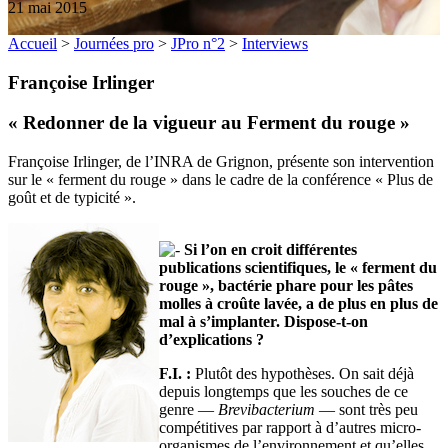
21 mai 2015
Accueil
>
Journées pro
>
JPro n°2
>
Interviews
Françoise Irlinger
« Redonner de la vigueur au Ferment du rouge »
Françoise Irlinger, de l’INRA de Grignon, présente son intervention
sur le « ferment du rouge » dans le cadre de la conférence « Plus de
goût et de typicité ».
Si l’on en croit différentes
publications scientifiques, le « ferment du
rouge », bactérie phare pour les pâtes
molles à croûte lavée, a de plus en plus de
mal à s’implanter. Dispose-t-on
d’explications ?
F.I. :
Plutôt des hypothèses. On sait déjà
depuis longtemps que les souches de ce
genre —
Brevibacterium
— sont très peu
compétitives par rapport à d’autres micro-
organismes de l’environnement et qu’elles