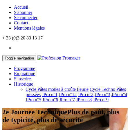
Accueil
S'abonner
Se connecter
Contact
Mentions légales
+ 33 (0)3 20 83 13 17
Toggle navigation
Programme
En pratique
S'inscrire
Historique
Cycle Pâtes molles à croûte fleurie
Cycle Techno Pâtes
pressées
JPro n°1
JPro n°12
JPro n°2
JPro n°3
JPro n°4
JPro n°5
JPro n°6
JPro n°7
JPro n°8
JPro n°9
2e Journée Technique
Plus de goût, plus
de typicité, plus de sécurité