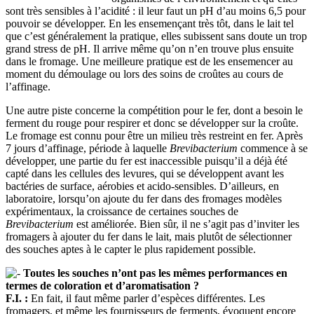
sont très sensibles à l’acidité : il leur faut un pH d’au moins 6,5 pour
pouvoir se développer. En les ensemençant très tôt, dans le lait tel
que c’est généralement la pratique, elles subissent sans doute un trop
grand stress de pH. Il arrive même qu’on n’en trouve plus ensuite
dans le fromage. Une meilleure pratique est de les ensemencer au
moment du démoulage ou lors des soins de croûtes au cours de
l’affinage.
Une autre piste concerne la compétition pour le fer, dont a besoin le
ferment du rouge pour respirer et donc se développer sur la croûte.
Le fromage est connu pour être un milieu très restreint en fer. Après
7 jours d’affinage, période à laquelle
Brevibacterium
commence à se
développer, une partie du fer est inaccessible puisqu’il a déjà été
capté dans les cellules des levures, qui se développent avant les
bactéries de surface, aérobies et acido-sensibles. D’ailleurs, en
laboratoire, lorsqu’on ajoute du fer dans des fromages modèles
expérimentaux, la croissance de certaines souches de
Brevibacterium
est améliorée. Bien sûr, il ne s’agit pas d’inviter les
fromagers à ajouter du fer dans le lait, mais plutôt de sélectionner
des souches aptes à le capter le plus rapidement possible.
Toutes les souches n’ont pas les mêmes performances en
termes de coloration et d’aromatisation ?
F.I. :
En fait, il faut même parler d’espèces différentes. Les
fromagers, et même les fournisseurs de ferments, évoquent encore