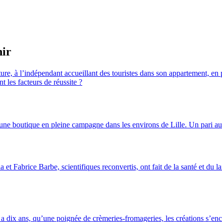
nir
ure, à l’indépendant accueillant des touristes dans son appartement, en p
t les facteurs de réussite ?
s
ne boutique en pleine campagne dans les environs de Lille. Un pari au
a et Fabrice Barbe, scientifiques reconvertis, ont fait de la santé et du 
 a dix ans, qu’une poignée de crèmeries-fromageries, les créations s’enc