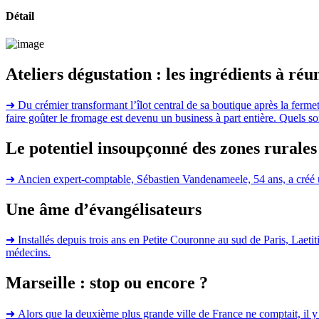
Détail
Ateliers dégustation : les ingrédients à réu
➜
Du crémier transformant l’îlot central de sa boutique après la fermet
faire goûter le fromage est devenu un business à part entière. Quels son
Le potentiel insoupçonné des zones rurale
➜
Ancien expert-comptable, Sébastien Vandenameele, 54 ans, a créé u
Une âme d’évangélisateurs
➜
Installés depuis trois ans en Petite Couronne au sud de Paris, Laetiti
médecins.
Marseille : stop ou encore ?
➜
Alors que la deuxième plus grande ville de France ne comptait, il y