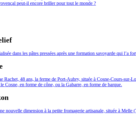
provençal peut-il encore briller pour tout le monde ?
lief
cialisée dans les pâtes pressées après une formation savoyarde qui l’a f
e
ne Rachet, 48 ans, la ferme de Port-Aubry, située à Cosne-Cours-sur-Loi
ec le Cosne, en forme de cône, ou la Gabarre, en forme de barque.
zon
e nouvelle dimension à la petite fromagerie artisanale, située à Melle (79