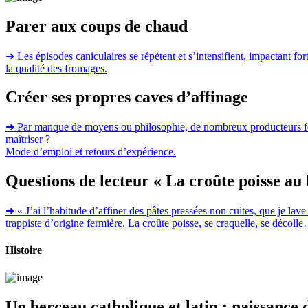
Parer aux coups de chaud
➜
Les épisodes caniculaires se répètent et s’intensifient, impactant fo
la qualité des fromages.
Créer ses propres caves d’affinage
➜
Par manque de moyens ou philosophie, de nombreux producteurs fermie
maîtriser ?
Mode d’emploi et retours d’expérience.
Questions de lecteur « La croûte poisse au 
➜
« J’ai l’habitude d’affiner des pâtes pressées non cuites, que je lave
trappiste d’origine fermière. La croûte poisse, se craquelle, se décoll
Histoire
Un berceau catholique et latin : naissance 