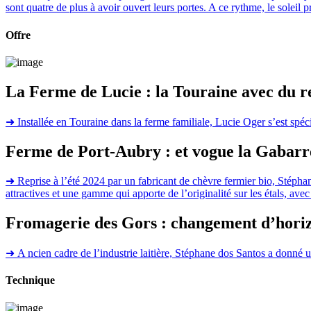
sont quatre de plus à avoir ouvert leurs portes. A ce rythme, le soleil 
Offre
La Ferme de Lucie : la Touraine avec du re
➜
Installée en Touraine dans la ferme familiale, Lucie Oger s’est spé
Ferme de Port-Aubry : et vogue la Gabarr
➜
Reprise à l’été 2024 par un fabricant de chèvre fermier bio, Stépha
attractives et une gamme qui apporte de l’originalité sur les étals, av
Fromagerie des Gors : changement d’hori
➜
A ncien cadre de l’industrie laitière, Stéphane dos Santos a donné un
Technique