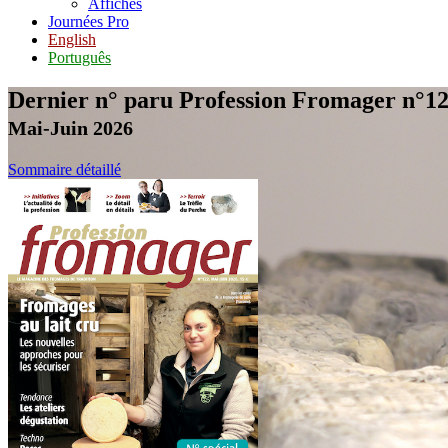
Affiches
Journées Pro
English
Português
Dernier n° paru
Profession Fromager n°1
Mai-Juin 2026
Sommaire détaillé