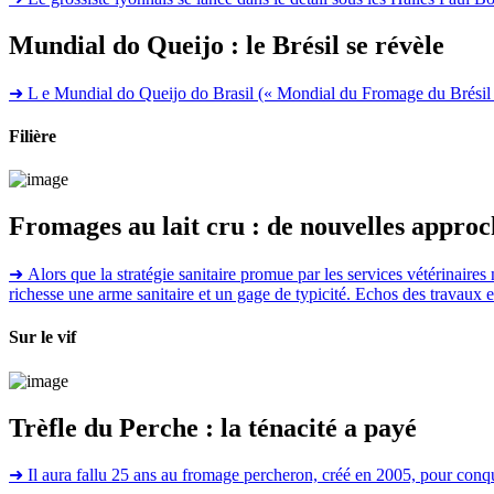
Mundial do Queijo : le Brésil se révèle
➜
L e Mundial do Queijo do Brasil (« Mondial du Fromage du Brésil »),
Filière
Fromages au lait cru : de nouvelles approch
➜
Alors que la stratégie sanitaire promue par les services vétérinaires 
richesse une arme sanitaire et un gage de typicité. Echos des travaux 
Sur le vif
Trèfle du Perche : la ténacité a payé
➜
Il aura fallu 25 ans au fromage percheron, créé en 2005, pour conqu