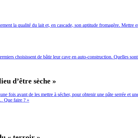
rtement la qualité du lait et, en cascade, son aptitude fromagère. Mettre 
rs choisissent de bâtir leur cave en auto-construction. Quelles sont le
lieu d’être sèche »
 une fois avant de les mettre à sécher, pour obtenir une pâte serrée et un
e… Que faire ? »
du « terroir »