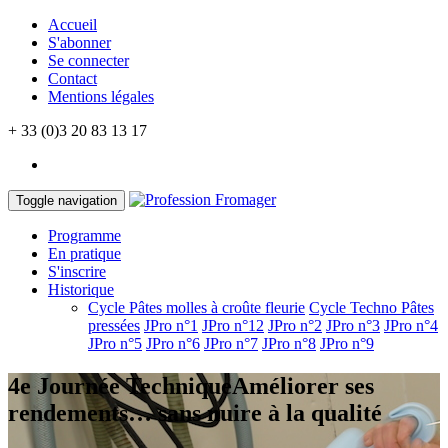
Accueil
S'abonner
Se connecter
Contact
Mentions légales
+ 33 (0)3 20 83 13 17
Toggle navigation
Programme
En pratique
S'inscrire
Historique
Cycle Pâtes molles à croûte fleurie
Cycle Techno Pâtes
pressées
JPro n°1
JPro n°12
JPro n°2
JPro n°3
JPro n°4
JPro n°5
JPro n°6
JPro n°7
JPro n°8
JPro n°9
4e Journée Technique
Améliorer ses
rendements… sans nuire à la qualité