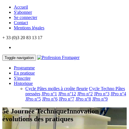
Accueil
S'abonner
Se connecter
Contact
Mentions légales
+ 33 (0)3 20 83 13 17
Toggle navigation
Programme
En pratique
S'inscrire
Historique
Cycle Pâtes molles à croûte fleurie
Cycle Techno Pâtes
pressées
JPro n°1
JPro n°12
JPro n°2
JPro n°3
JPro n°4
JPro n°5
JPro n°6
JPro n°7
JPro n°8
JPro n°9
5e Journée Technique
Innovation et
évolutions des pratiques