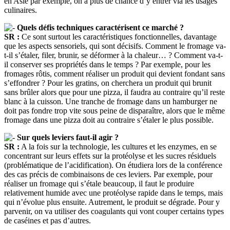
en Asie par exemple, on a plus de chance d’y entrer via les usages
culinaires.
Quels défis techniques caractérisent ce marché ?
SR :
Ce sont surtout les caractéristiques fonctionnelles, davantage
que les aspects sensoriels, qui sont décisifs. Comment le fromage va-
t-il s’étaler, filer, brunir, se déformer à la chaleur… ? Comment va-t-
il conserver ses propriétés dans le temps ? Par exemple, pour les
fromages rôtis, comment réaliser un produit qui devient fondant sans
s’effondrer ? Pour les gratins, on cherchera un produit qui brunit
sans brûler alors que pour une pizza, il faudra au contraire qu’il reste
blanc à la cuisson. Une tranche de fromage dans un hamburger ne
doit pas fondre trop vite sous peine de disparaître, alors que le même
fromage dans une pizza doit au contraire s’étaler le plus possible.
Sur quels leviers faut-il agir ?
SR :
A la fois sur la technologie, les cultures et les enzymes, en se
concentrant sur leurs effets sur la protéolyse et les sucres résiduels
(problématique de l’acidification). On étudiera lors de la conférence
des cas précis de combinaisons de ces leviers. Par exemple, pour
réaliser un fromage qui s’étale beaucoup, il faut le produire
relativement humide avec une protéolyse rapide dans le temps, mais
qui n’évolue plus ensuite. Autrement, le produit se dégrade. Pour y
parvenir, on va utiliser des coagulants qui vont couper certains types
de caséines et pas d’autres.