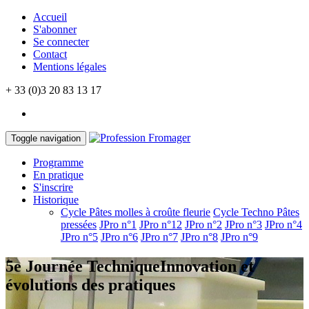
Accueil
S'abonner
Se connecter
Contact
Mentions légales
+ 33 (0)3 20 83 13 17
Toggle navigation
Programme
En pratique
S'inscrire
Historique
Cycle Pâtes molles à croûte fleurie
Cycle Techno Pâtes
pressées
JPro n°1
JPro n°12
JPro n°2
JPro n°3
JPro n°4
JPro n°5
JPro n°6
JPro n°7
JPro n°8
JPro n°9
5e Journée Technique
Innovation et
évolutions des pratiques