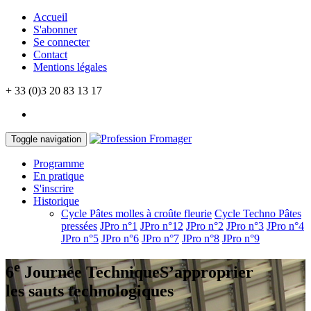
Accueil
S'abonner
Se connecter
Contact
Mentions légales
+ 33 (0)3 20 83 13 17
Toggle navigation
Programme
En pratique
S'inscrire
Historique
Cycle Pâtes molles à croûte fleurie
Cycle Techno Pâtes
pressées
JPro n°1
JPro n°12
JPro n°2
JPro n°3
JPro n°4
JPro n°5
JPro n°6
JPro n°7
JPro n°8
JPro n°9
e
6
Journée Technique
S’approprier
les sauts technologiques