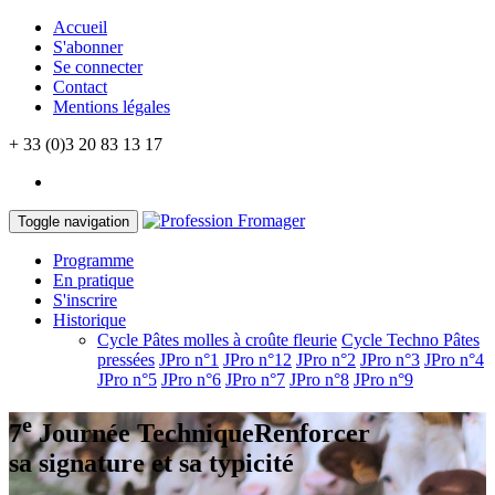
Accueil
S'abonner
Se connecter
Contact
Mentions légales
+ 33 (0)3 20 83 13 17
Toggle navigation
Programme
En pratique
S'inscrire
Historique
Cycle Pâtes molles à croûte fleurie
Cycle Techno Pâtes
pressées
JPro n°1
JPro n°12
JPro n°2
JPro n°3
JPro n°4
JPro n°5
JPro n°6
JPro n°7
JPro n°8
JPro n°9
e
7
Journée Technique
Renforcer
sa signature et sa typicité