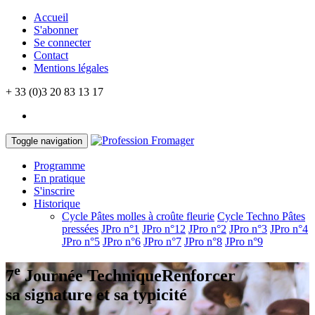
Accueil
S'abonner
Se connecter
Contact
Mentions légales
+ 33 (0)3 20 83 13 17
Toggle navigation
Programme
En pratique
S'inscrire
Historique
Cycle Pâtes molles à croûte fleurie
Cycle Techno Pâtes
pressées
JPro n°1
JPro n°12
JPro n°2
JPro n°3
JPro n°4
JPro n°5
JPro n°6
JPro n°7
JPro n°8
JPro n°9
e
7
Journée Technique
Renforcer
sa signature et sa typicité