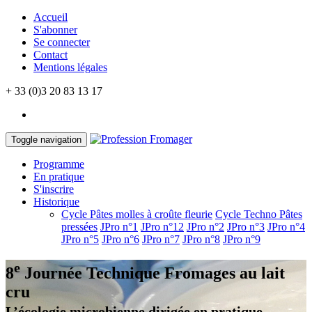
Accueil
S'abonner
Se connecter
Contact
Mentions légales
+ 33 (0)3 20 83 13 17
Toggle navigation
Programme
En pratique
S'inscrire
Historique
Cycle Pâtes molles à croûte fleurie
Cycle Techno Pâtes
pressées
JPro n°1
JPro n°12
JPro n°2
JPro n°3
JPro n°4
JPro n°5
JPro n°6
JPro n°7
JPro n°8
JPro n°9
e
8
Journée Technique
Fromages au lait
cru
L’écologie microbienne dirigée en pratique