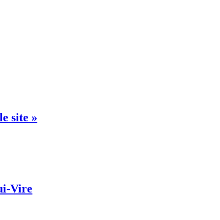
e site »
ui-Vire