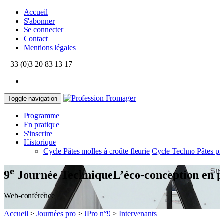
Accueil
S'abonner
Se connecter
Contact
Mentions légales
+ 33 (0)3 20 83 13 17
Toggle navigation
Programme
En pratique
S'inscrire
Historique
Cycle Pâtes molles à croûte fleurie
Cycle Techno Pâtes p
e
9
Journée Technique
L’éco-conception en 
Web-conférence
Accueil
>
Journées pro
>
JPro n°9
>
Intervenants