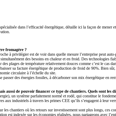
écialisée dans l’efficacité énergétique, détaille ici la façon de mener 
vation.
lière fromagère ?
he à privilégier est de voir dans quelle mesure l’entreprise peut auto-p
ir simultanément des besoins en chaleur et en froid. Des technologies fia
 sur des plages de température relativement douces comme c’est le cas da
 baisser sa facture énergétique de production de froid de 90%. Bien sûr, 
omie circulaire à l’échelle du site.
e passer des énergies fossiles, à décarboner son mix énergétique en rem
mais aussi de pouvoir financer ce type de chantiers. Quels sont les di
rgie), un système parfaitement normé et rodé, qui constitue le fondement
res aux industriels à travers les primes CEE qu’ils s’engagent à leur ver
 les chantiers où les retours sur investissement sont plus longs, ces con
ion est indexée sur les économies réalisées, nous partageons avec l’entr