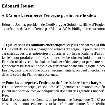
Edouard Jounet
« D’abord, récupérer l’énergie perdue sur le site »
Edouard Jounet, président de CertiNergy & Solutions, filiale d’Engie sp
assurée lors de la conférence par Mathias Welschbillig, directeur inno
➜
Quelles sont les solutions énergétiques les plus adaptées à la fi
EJ :
Avant de songer à changer de sources d’énergie, la première approc
caractéristiques. Les entreprises fromagères ont la particularité d’avo
fatale" pour produire du froid, surtout si les besoins en froid portent
Faire du froid avec de la chaleur fatale excédentaire peut permettre de
grandement baisser leur besoin en s’inscrivant dans une logique d’écon
Ensuite, dans une optique plus environnementale, on peut chercher à s
dans le cadre du Plan France Relance.
➜
Pour les entreprises, l’enjeu est de faire baisser leurs charges 
EJ :
Le levier principal, ce sont les CEE (certificats d’économies d’éne
jouent une sorte de rôle de banquier en donnant des garanties financiè
Réo.
Mais il existe aussi les Contrats de performance énergétique (CPE) pour
c’est nous qui nous engageons sur la performance future. Notre rétribut