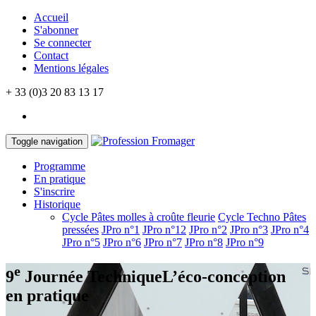
Accueil
S'abonner
Se connecter
Contact
Mentions légales
+ 33 (0)3 20 83 13 17
Toggle navigation
Programme
En pratique
S'inscrire
Historique
Cycle Pâtes molles à croûte fleurie
Cycle Techno Pâtes
pressées
JPro n°1
JPro n°12
JPro n°2
JPro n°3
JPro n°4
JPro n°5
JPro n°6
JPro n°7
JPro n°8
JPro n°9
e
9
Journée Technique
L’éco-conception
en pratique