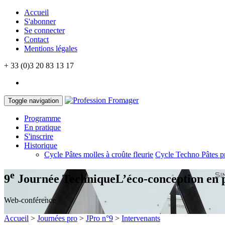
Accueil
S'abonner
Se connecter
Contact
Mentions légales
+ 33 (0)3 20 83 13 17
Toggle navigation
Programme
En pratique
S'inscrire
Historique
Cycle Pâtes molles à croûte fleurie
Cycle Techno Pâtes p
e
9
Journée Technique
L’éco-conception en 
Web-conférence
Accueil
>
Journées pro
>
JPro n°9
>
Intervenants