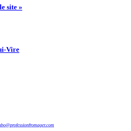
e site »
ui-Vire
abo@professionfromager.com