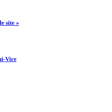
e site »
ui-Vire