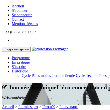
Accueil
S'abonner
Se connecter
Contact
Mentions légales
+ 33 (0)3 20 83 13 17
Toggle navigation
Programme
En pratique
S'inscrire
Historique
Cycle Pâtes molles à croûte fleurie
Cycle Techno Pâtes p
e
9
Journée Technique
L’éco-conception en 
Web-conférence
Accueil
>
Journées pro
>
JPro n°9
>
Intervenants