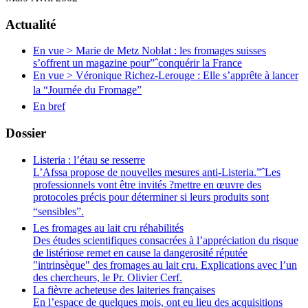
Actualité
En vue > Marie de Metz Noblat : les fromages suisses
s’offrent un magazine pour”ˆconquérir la France
En vue > Véronique Richez-Lerouge : Elle s’apprête à lancer
la “Journée du Fromage”
En bref
Dossier
Listeria : l’étau se resserre
L’Afssa propose de nouvelles mesures anti-Listeria.”ˆLes
professionnels vont être invités ?mettre en œuvre des
protocoles précis pour déterminer si leurs produits sont
“sensibles”.
Les fromages au lait cru réhabilités
Des études scientifiques consacrées à l’appréciation du risque
de listériose remet en cause la dangerosité réputée
"intrinsèque" des fromages au lait cru. Explications avec l’un
des chercheurs, le Pr. Olivier Cerf.
La fièvre acheteuse des laiteries françaises
En l’espace de quelques mois, ont eu lieu des acquisitions