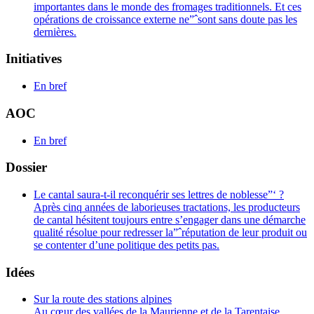
importantes dans le monde des fromages traditionnels. Et ces
opérations de croissance externe ne”ˆsont sans doute pas les
dernières.
Initiatives
En bref
AOC
En bref
Dossier
Le cantal saura-t-il reconquérir ses lettres de noblesse”‘ ?
Après cinq années de laborieuses tractations, les producteurs
de cantal hésitent toujours entre s’engager dans une démarche
qualité résolue pour redresser la”ˆréputation de leur produit ou
se contenter d’une politique des petits pas.
Idées
Sur la route des stations alpines
Au cœur des vallées de la Maurienne et de la Tarentaise,