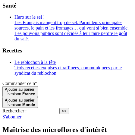
Santé
Haro sur le sel !
Les Français mangent trop de sel. Parmi leurs principales
sources, le pain et les fromages… qui vont si bien ensemble.
Les pouvoirs publics sont décidés à leur faire perdre le goût
du salé.
Recettes
Le reblochon à la fête
Trois recettes exquises et raffinées, communiquées par le
syndicat du reblochon.
Commander ce n°
Ajouter au panier
Livraison
France
Ajouter au panier
Livraison
Monde
Rechercher :
S'abonner
Maîtrise des microflores d'intérêt