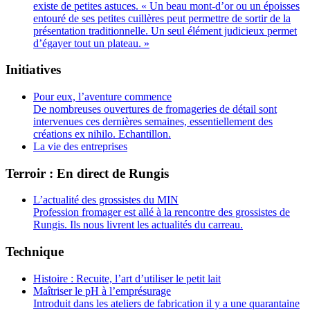
existe de petites astuces. « Un beau mont-d’or ou un époisses
entouré de ses petites cuillères peut permettre de sortir de la
présentation traditionnelle. Un seul élément judicieux permet
d’égayer tout un plateau. »
Initiatives
Pour eux, l’aventure commence
De nombreuses ouvertures de fromageries de détail sont
intervenues ces dernières semaines, essentiellement des
créations ex nihilo. Echantillon.
La vie des entreprises
Terroir : En direct de Rungis
L’actualité des grossistes du MIN
Profession fromager est allé à la rencontre des grossistes de
Rungis. Ils nous livrent les actualités du carreau.
Technique
Histoire : Recuite, l’art d’utiliser le petit lait
Maîtriser le pH à l’emprésurage
Introduit dans les ateliers de fabrication il y a une quarantaine