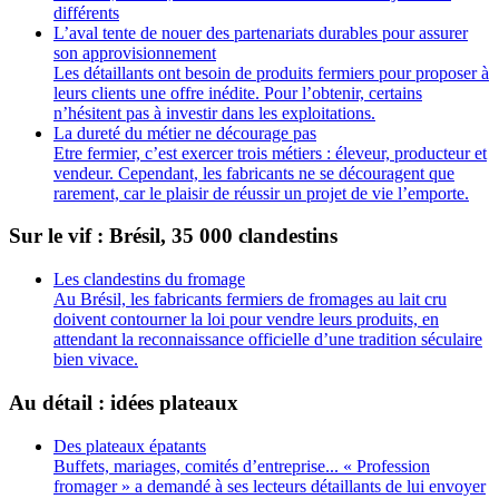
différents
L’aval tente de nouer des partenariats durables pour assurer
son approvisionnement
Les détaillants ont besoin de produits fermiers pour proposer à
leurs clients une offre inédite. Pour l’obtenir, certains
n’hésitent pas à investir dans les exploitations.
La dureté du métier ne décourage pas
Etre fermier, c’est exercer trois métiers : éleveur, producteur et
vendeur. Cependant, les fabricants ne se découragent que
rarement, car le plaisir de réussir un projet de vie l’emporte.
Sur le vif : Brésil, 35 000 clandestins
Les clandestins du fromage
Au Brésil, les fabricants fermiers de fromages au lait cru
doivent contourner la loi pour vendre leurs produits, en
attendant la reconnaissance officielle d’une tradition séculaire
bien vivace.
Au détail : idées plateaux
Des plateaux épatants
Buffets, mariages, comités d’entreprise... « Profession
fromager » a demandé à ses lecteurs détaillants de lui envoyer