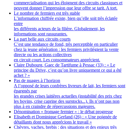
commercialisation qui les éloignent des circuits classiques et
peuvent donner l’impression que leur offre se tarit. A tort.
Le nombre de fermiers est très stable
L’information chiffrée existe, bien qu’elle soit très éclatée
entre
les différents acteurs de la filière. Globalement, les
informations sont rassurantes.
La part belle aux circuits courts
C’est une tendance de fond, très perceptible en particulier
chez la jeune génération : les fermiers privilégient la vente
directe ou les actions collectives
en circuit court. Les consommateurs apprécient.
Claire Dubourg, Gaec de Tartifume à Pessac (33) : « Le
principe du Drive, c’est qu’on livre uniquement ce qui a été
achet ? »
Pas de nuages à l’horizon
A l’opposé de leurs confrères livreurs de lait, les fermiers sont
épargnés par
les grandes crises laitières actuelles (instabilité des prix chez
les bovins, crise caprine des surstocks...). Ils n’ont pas non
plus à en craindre de répercussions majeures.
Dénomination « fromage fermier » : le débat progresse
Elisabeth et Dominique Gerfand (26) : « Une poignée de
détaillants dont nous apprécions le travail »
Chèvres, vaches, brebis : des situations et des enjeux très