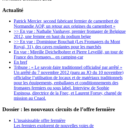
Actualité
Patrick Mercier, second fabricant fermier de camembert de
Normandie AOP, un retour aux origines du camembert »
>> En vue : Nathalie Vanhaver, premier fromager de Belgique
2012, une femme en haut du podium belge
>> En vue : Dominique Bouchait (Les Fromagers du Mont
Royal, 31), des caves roulantes pour les marchés
En vue : Mireille Deichelbohrer et Pierre Leveillé, un tour de
France des fromages... en camping-car
En bref
Tribune : « Le savoir-faire traditionnel officialisé par arrêté »
Un arrêté du 7 novembre 2012 (paru au JO du 10 novembre)
officialise l’utilisation de locaux et de matériaux traditionnels
pour les équipements, emballages et conditionnements des
fromages fermiers ou sous label. Interview de Sophie
Espinosa, directrice de la Fnec, et Laurent Forray, chargé de
mission au Cnaol.
Dossier : les nouveaux circuits de l’offre fermière
L’insaisissable offre fermière
Les fermiers explorent de nouvelles voies de