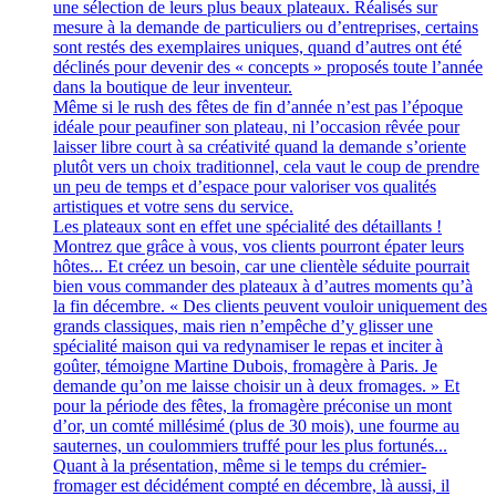
une sélection de leurs plus beaux plateaux. Réalisés sur
mesure à la demande de particuliers ou d’entreprises, certains
sont restés des exemplaires uniques, quand d’autres ont été
déclinés pour devenir des « concepts » proposés toute l’année
dans la boutique de leur inventeur.
Même si le rush des fêtes de fin d’année n’est pas l’époque
idéale pour peaufiner son plateau, ni l’occasion rêvée pour
laisser libre court à sa créativité quand la demande s’oriente
plutôt vers un choix traditionnel, cela vaut le coup de prendre
un peu de temps et d’espace pour valoriser vos qualités
artistiques et votre sens du service.
Les plateaux sont en effet une spécialité des détaillants !
Montrez que grâce à vous, vos clients pourront épater leurs
hôtes... Et créez un besoin, car une clientèle séduite pourrait
bien vous commander des plateaux à d’autres moments qu’à
la fin décembre. « Des clients peuvent vouloir uniquement des
grands classiques, mais rien n’empêche d’y glisser une
spécialité maison qui va redynamiser le repas et inciter à
goûter, témoigne Martine Dubois, fromagère à Paris. Je
demande qu’on me laisse choisir un à deux fromages. » Et
pour la période des fêtes, la fromagère préconise un mont
d’or, un comté millésimé (plus de 30 mois), une fourme au
sauternes, un coulommiers truffé pour les plus fortunés...
Quant à la présentation, même si le temps du crémier-
fromager est décidément compté en décembre, là aussi, il