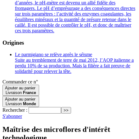
d’années, le pH-mètre est devenu un allié fidèle des
fromagers. Le pH d’emprésurage a des conséquences directes
sur trois paramètres : l’activité des enzymes coagulantes, les
équilibres minéraux et la quantité de présure retenue dans le
caillé. Il est possible de contrôler le pH, et donc de maîtriser
ces trois paramètres.
Origines
Le parmigiano se relève après le séisme
Suite au tremblement de terre de mai 2012, l’AOP italienne a
perdu 10% de sa production. Mais la filière a fait preuve de
solidarité pour relever la tête.
Commander ce n°
Ajouter au panier
Livraison
France
Ajouter au panier
Livraison
Monde
Rechercher :
S'abonner
Maîtrise des microflores d'intérêt
technologique