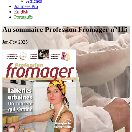
Affiches
Journées Pro
English
Português
Au sommaire
Profession Fromager n°115
Jan-Fev 2025