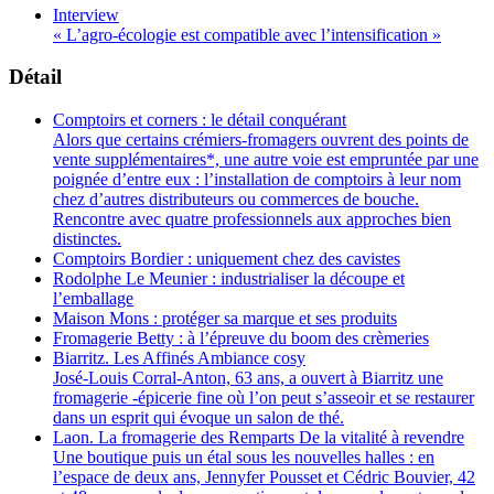
Interview
« L’agro-écologie est compatible avec l’intensification »
Détail
Comptoirs et corners : le détail conquérant
Alors que certains crémiers-fromagers ouvrent des points de
vente supplémentaires*, une autre voie est empruntée par une
poignée d’entre eux : l’installation de comptoirs à leur nom
chez d’autres distributeurs ou commerces de bouche.
Rencontre avec quatre professionnels aux approches bien
distinctes.
Comptoirs Bordier : uniquement chez des cavistes
Rodolphe Le Meunier : industrialiser la découpe et
l’emballage
Maison Mons : protéger sa marque et ses produits
Fromagerie Betty : à l’épreuve du boom des crèmeries
Biarritz. Les Affinés Ambiance cosy
José-Louis Corral-Anton, 63 ans, a ouvert à Biarritz une
fromagerie -épicerie fine où l’on peut s’asseoir et se restaurer
dans un esprit qui évoque un salon de thé.
Laon. La fromagerie des Remparts De la vitalité à revendre
Une boutique puis un étal sous les nouvelles halles : en
l’espace de deux ans, Jennyfer Pousset et Cédric Bouvier, 42