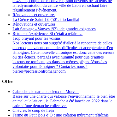
et 48 ans, couple de reconvertis, sont devenus des acteurs de
la redynamisation du centre-ville de Laon en sachant faire
régulièrement l’événement.
Rénovations et ouvertures
La Crème de Saint-Lô (50) : trio familial
Rénovations et ouvertures
Lait Sauvage - Vanves (92) : de grandes exigences
Retours d’expérience. Si c’était à refaire…
Trop bruyant pour les voisins
Nos lecteurs nous ont suggéré d’aller à la rencontre de celles
et ceux qui avaient connu des difficultés et accepteraient d’en
témoigner. Cette nouvelle chronique est donc celle des erreurs
ou des échecs, partagés avec humilité pour que d’autres
lecteurs ne tombent pas dans les mêmes pièges. Vous êtes
volontaire pour témoigner ? Contactez-nous à
pierre@professionfromager.com
Offre
Cabrache : le pari audacieux du Morvan
Basée sur une charte qui valorise l’environnement, le bien-être
animal et le lait cru, la Cabrache a été lancée en 2022 dans le
cadre d’une démarche collective.
Chèvres, le coup de frein
Ferme du Petit Bois d’Ô : une création mûrement réfléchie