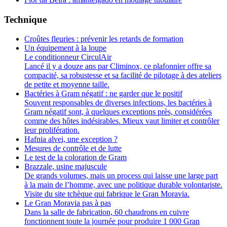
Technique
Croûtes fleuries : prévenir les retards de formation
Un équipement à la loupe
Le conditionneur CirculAir
Lancé il y a douze ans par Climinox, ce plafonnier offre sa
compacité, sa robustesse et sa facilité de pilotage à des ateliers
de petite et moyenne taille.
Bactéries à Gram négatif : ne garder que le positif
Souvent responsables de diverses infections, les bactéries à
Gram négatif sont, à quelques exceptions près, considérées
comme des hôtes indésirables. Mieux vaut limiter et contrôler
leur prolifération.
Hafnia alvei, une exception ?
Mesures de contrôle et de lutte
Le test de la coloration de Gram
Brazzale, usine majuscule
De grands volu­mes, mais un process qui laisse une large part
à la main de l’homme, avec une politique durable volontariste.
Visite du site tchèque qui fabrique le Gran Moravia.
Le Gran Moravia pas à pas
Dans la salle de fabrication, 60 chaudrons en cuivre
fonctionnent toute la journée pour produire 1 000 Gran