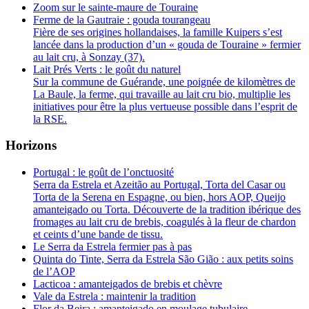
Zoom sur le sainte-maure de Touraine
Ferme de la Gautraie : gouda tourangeau
Fière de ses origines hollandaises, la famille Kuipers s’est
lancée dans la production d’un « gouda de Touraine » fermier
au lait cru, à Sonzay (37).
Lait Prés Verts : le goût du naturel
Sur la commune de Guérande, une poignée de kilomètres de
La Baule, la ferme, qui travaille au lait cru bio, multiplie les
initiatives pour être la plus vertueuse possible dans l’esprit de
la RSE.
Horizons
Portugal : le goût de l’onctuosité
Serra da Estrela et Azeitão au Portugal, Torta del Casar ou
Torta de la Serena en Espagne, ou bien, hors AOP, Queijo
amanteigado ou Torta. Découverte de la tradition ibérique des
fromages au lait cru de brebis, coagulés à la fleur de chardon
et ceints d’une bande de tissu.
Le Serra da Estrela fermier pas à pas
Quinta do Tinte, Serra da Estrela São Gião : aux petits soins
de l’AOP
Lacticoa : amanteigados de brebis et chèvre
Vale da Estrela : maintenir la tradition
Flor da Beira : amanteigado en moulage tubulaire