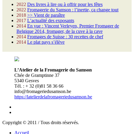
2022
Des livres à lire ou à offrir pour les fêtes
2022
Fromagerie du Samson : l’inertie, ça change tout
2018
>> Vient de paraître
2017
L’actualité des exposants
2014
En vue : Vincent Verleyen, Premier Fromager de
Belgique 2014, fromager, de la cuve à la cave
2014
Fromages de Suisse : 30 recettes de chef
2014
Le plat pays s’élève
L’Atelier de la Fromagerie du Samson
Chée de Gramptinne 37
5340 Gesves
Tél. : + 32 (0)81 58 36 66
info@fromageriedusamson.be
https://latelierdelafromageriedusamson.be
Copyright © 2011 / Tous droits réservés.
Accueil