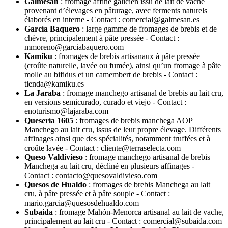
Galmesan
: fromage affiné galicien issu de lait de vache
provenant d’élevages en pâturage, avec ferments naturels
élaborés en interne - Contact : comercial@galmesan.es
García Baquero
: large gamme de fromages de brebis et de
chèvre, principalement à pâte pressée - Contact :
mmoreno@garciabaquero.com
Kamiku
: fromages de brebis artisanaux à pâte pressée
(croûte naturelle, lavée ou fumée), ainsi qu’un fromage à pâte
molle au bifidus et un camembert de brebis - Contact :
tienda@kamiku.es
La Jaraba
: fromage manchego artisanal de brebis au lait cru,
en versions semicurado, curado et viejo - Contact :
enoturismo@lajaraba.com
Quesería 1605
: fromages de brebis manchega AOP
Manchego au lait cru, issus de leur propre élevage. Différents
affinages ainsi que des spécialités, notamment truffées et à
croûte lavée - Contact : cliente@terraselecta.com
Queso Valdivieso
: fromage manchego artisanal de brebis
Manchega au lait cru, décliné en plusieurs affinages -
Contact : contacto@quesovaldivieso.com
Quesos de Hualdo
: fromages de brebis Manchega au lait
cru, à pâte pressée et à pâte souple - Contact :
mario.garcia@quesosdehualdo.com
Subaida
: fromage Mahón-Menorca artisanal au lait de vache,
principalement au lait cru - Contact : comercial@subaida.com