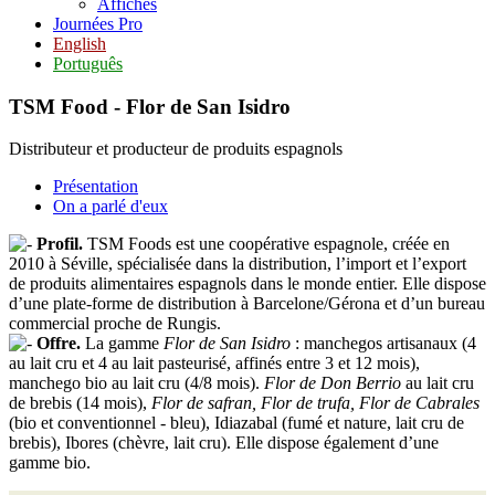
Affiches
Journées Pro
English
Português
TSM Food - Flor de San Isidro
Distributeur et producteur de produits espagnols
Présentation
On a parlé d'eux
Profil.
TSM Foods est une coopérative espagnole, créée en
2010 à Séville, spécialisée dans la distribution, l’import et l’export
de produits alimentaires espagnols dans le monde entier. Elle dispose
d’une plate-forme de distribution à Barcelone/Gérona et d’un bureau
commercial proche de Rungis.
Offre.
La gamme
Flor de San Isidro
: manchegos artisanaux (4
au lait cru et 4 au lait pasteurisé, affinés entre 3 et 12 mois),
manchego bio au lait cru (4/8 mois).
Flor de Don Berrio
au lait cru
de brebis (14 mois),
Flor de safran, Flor de trufa, Flor de Cabrales
(bio et conventionnel - bleu), Idiazabal (fumé et nature, lait cru de
brebis), Ibores (chèvre, lait cru). Elle dispose également d’une
gamme bio.