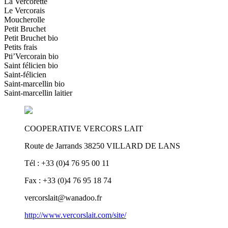
La Vercorette
Le Vercorais
Moucherolle
Petit Bruchet
Petit Bruchet bio
Petits frais
Pti’Vercorain bio
Saint félicien bio
Saint-félicien
Saint-marcellin bio
Saint-marcellin laitier
COOPERATIVE VERCORS LAIT
Route de Jarrands 38250 VILLARD DE LANS
Tél : +33 (0)4 76 95 00 11
Fax : +33 (0)4 76 95 18 74
vercorslait@wanadoo.fr
http://www.vercorslait.com/site/