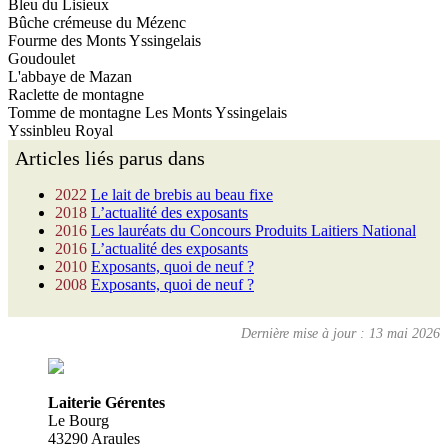
Bleu du Lisieux
Bûche crémeuse du Mézenc
Fourme des Monts Yssingelais
Goudoulet
L'abbaye de Mazan
Raclette de montagne
Tomme de montagne Les Monts Yssingelais
Yssinbleu Royal
Articles liés parus dans
2022
Le lait de brebis au beau fixe
2018
L’actualité des exposants
2016
Les lauréats du Concours Produits Laitiers National
2016
L’actualité des exposants
2010
Exposants, quoi de neuf ?
2008
Exposants, quoi de neuf ?
Dernière mise à jour : 13 mai 2026
Laiterie Gérentes
Le Bourg
43290 Araules