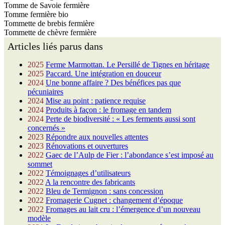
Tomme de Savoie fermière
Tomme fermière bio
Tommette de brebis fermière
Tommette de chèvre fermière
Articles liés parus dans
2025
Ferme Marmottan. Le Persillé de Tignes en héritage
2025
Paccard. Une intégration en douceur
2024
Une bonne affaire ? Des bénéfices pas que
pécuniaires
2024
Mise au point : patience requise
2024
Produits à façon : le fromage en tandem
2024
Perte de biodiversité : « Les ferments aussi sont
concernés »
2023
Répondre aux nouvelles attentes
2023
Rénovations et ouvertures
2022
Gaec de l’Aulp de Fier : l’abondance s’est imposé au
sommet
2022
Témoignages d’utilisateurs
2022
A la rencontre des fabricants
2022
Bleu de Termignon : sans concession
2022
Fromagerie Cugnet : changement d’époque
2022
Fromages au lait cru : l’émergence d’un nouveau
modèle