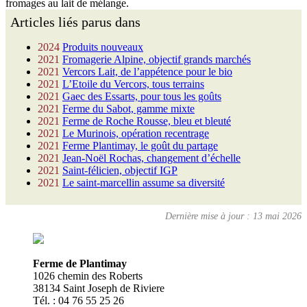
fromages au lait de mélange.
Articles liés parus dans
2024
Produits nouveaux
2021
Fromagerie Alpine, objectif grands marchés
2021
Vercors Lait, de l’appétence pour le bio
2021
L’Etoile du Vercors, tous terrains
2021
Gaec des Essarts, pour tous les goûts
2021
Ferme du Sabot, gamme mixte
2021
Ferme de Roche Rousse, bleu et bleuté
2021
Le Murinois, opération recentrage
2021
Ferme Plantimay, le goût du partage
2021
Jean-Noël Rochas, changement d’échelle
2021
Saint-félicien, objectif IGP
2021
Le saint-marcellin assume sa diversité
Dernière mise à jour : 13 mai 2026
Ferme de Plantimay
1026 chemin des Roberts
38134 Saint Joseph de Riviere
Tél. : 04 76 55 25 26