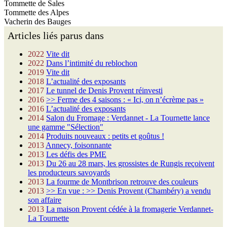
Tommette de Sales
Tommette des Alpes
Vacherin des Bauges
Articles liés parus dans
2022
Vite dit
2022
Dans l’intimité du reblochon
2019
Vite dit
2018
L’actualité des exposants
2017
Le tunnel de Denis Provent réinvesti
2016
>> Ferme des 4 saisons : « Ici, on n’écrème pas »
2016
L’actualité des exposants
2014
Salon du Fromage : Verdannet - La Tournette lance
une gamme "Sélection"
2014
Produits nouveaux : petits et goûtus !
2013
Annecy, foisonnante
2013
Les défis des PME
2013
Du 26 au 28 mars, les grossistes de Rungis reçoivent
les producteurs savoyards
2013
La fourme de Montbrison retrouve des couleurs
2013
>> En vue : >> Denis Provent (Chambéry) a vendu
son affaire
2013
La maison Provent cédée à la fromagerie Verdannet-
La Tournette