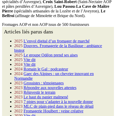
spécialités d’Auvergne),
Croix Saint-Robert
(Saint-Nectaire AOP
et pâtes persillées d’Auvergne),
Lou Passou-La Cave de Maître
Pierre
(spécialités artisanales de la Lozère et de l’Aveyron),
Le
Beffroi
(affinage de Mimolette et Brique du Nord).
Fromages AOP et non AOP issus de 500 fournisseurs
Articles liés parus dans
2025
L’envol digital d’un fromager de marché
2025
Douvres. Fromagerie de la Basilique : ambiance
bistrot
2025
Le groupe Odéon prend ses aises
2025
Vite dit
2024
Vite dit
2024
Romain le Gal : podcasteur
2024
Gaec des Alpines : un chevrier innovant en
Normandie
2023
Grossistes : témoignages
2023
Répondre aux nouvelles attentes
2023
Réinvestir le terrain
2023
Le haut du panier malmené
2023
7 pistes pour s’adapter à la nouvelle donne
2023
MLC de plain-pied dans le réseau de détail
2022
Fromagerie Houlbert : veine créative
2020
Vite dit