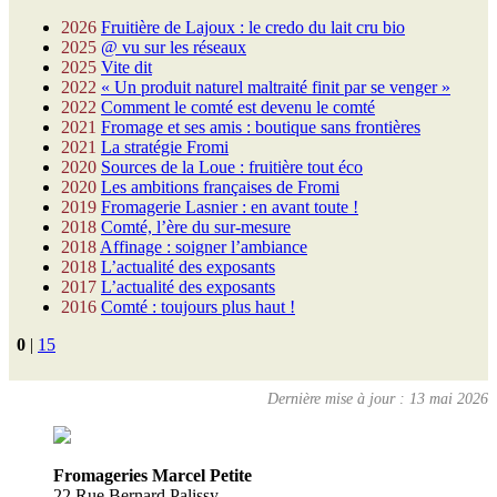
2026
Fruitière de Lajoux : le credo du lait cru bio
2025
@ vu sur les réseaux
2025
Vite dit
2022
« Un produit naturel maltraité finit par se venger »
2022
Comment le comté est devenu le comté
2021
Fromage et ses amis : boutique sans frontières
2021
La stratégie Fromi
2020
Sources de la Loue : fruitière tout éco
2020
Les ambitions françaises de Fromi
2019
Fromagerie Lasnier : en avant toute !
2018
Comté, l’ère du sur-mesure
2018
Affinage : soigner l’ambiance
2018
L’actualité des exposants
2017
L’actualité des exposants
2016
Comté : toujours plus haut !
0
|
15
Dernière mise à jour : 13 mai 2026
Fromageries Marcel Petite
22 Rue Bernard Palissy