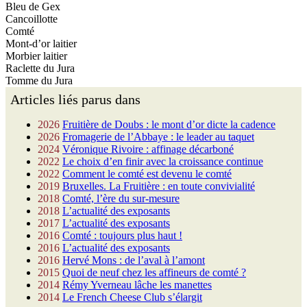
Bleu de Gex
Cancoillotte
Comté
Mont-d’or laitier
Morbier laitier
Raclette du Jura
Tomme du Jura
Articles liés parus dans
2026
Fruitière de Doubs : le mont d’or dicte la cadence
2026
Fromagerie de l’Abbaye : le leader au taquet
2024
Véronique Rivoire : affinage décarboné
2022
Le choix d’en finir avec la croissance continue
2022
Comment le comté est devenu le comté
2019
Bruxelles. La Fruitière : en toute convivialité
2018
Comté, l’ère du sur-mesure
2018
L’actualité des exposants
2017
L’actualité des exposants
2016
Comté : toujours plus haut !
2016
L’actualité des exposants
2016
Hervé Mons : de l’aval à l’amont
2015
Quoi de neuf chez les affineurs de comté ?
2014
Rémy Yverneau lâche les manettes
2014
Le French Cheese Club s’élargit