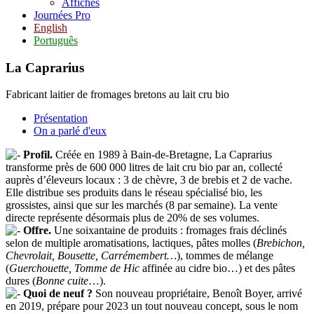
Affiches
Journées Pro
English
Português
La Caprarius
Fabricant laitier de fromages bretons au lait cru bio
Présentation
On a parlé d'eux
Profil.
Créée en 1989 à Bain-de-Bretagne, La Caprarius
transforme près de 600 000 litres de lait cru bio par an, collecté
auprès d’éleveurs locaux : 3 de chèvre, 3 de brebis et 2 de vache.
Elle distribue ses produits dans le réseau spécialisé bio, les
grossistes, ainsi que sur les marchés (8 par semaine). La vente
directe représente désormais plus de 20% de ses volumes.
Offre.
Une soixantaine de produits : fromages frais déclinés
selon de multiple aromatisations, lactiques, pâtes molles (
Brebichon,
Chevrolait, Bousette, Carrémembert…
), tommes de mélange
(
Guerchouette, Tomme de Hic
affinée au cidre bio…) et des pâtes
dures (
Bonne cuite
…).
Quoi de neuf ?
Son nouveau propriétaire, Benoît Boyer, arrivé
en 2019, prépare pour 2023 un tout nouveau concept, sous le nom