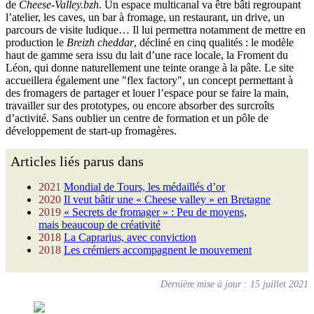
de
Cheese-Valley.bzh
. Un espace multicanal va être bâti regroupant
l’atelier, les caves, un bar à fromage, un restaurant, un drive, un
parcours de visite ludique… Il lui permettra notamment de mettre en
production le
Breizh cheddar
, décliné en cinq qualités : le modèle
haut de gamme sera issu du lait d’une race locale, la Froment du
Léon, qui donne naturellement une teinte orange à la pâte. Le site
accueillera également une "flex factory", un concept permettant à
des fromagers de partager et louer l’espace pour se faire la main,
travailler sur des prototypes, ou encore absorber des surcroîts
d’activité. Sans oublier un centre de formation et un pôle de
développement de start-up fromagères.
Articles liés parus dans
2021
Mondial de Tours, les médaillés d’or
2020
Il veut bâtir une « Cheese valley » en Bretagne
2019
« Secrets de fromager » : Peu de moyens,
mais beaucoup de créativité
2018
La Caprarius, avec conviction
2018
Les crémiers accompagnent le mouvement
Dernière mise à jour : 15 juillet 2021