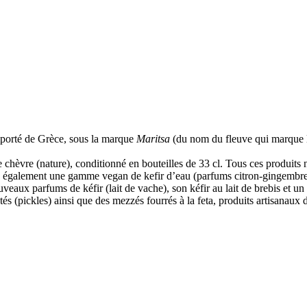
mporté de Grèce, sous la marque
Maritsa
(du nom du fleuve qui marque la 
e chèvre (nature), conditionné en bouteilles de 33 cl. Tous ces produits 
également une gamme vegan de kefir d’eau (parfums citron-gingembre o
aux parfums de kéfir (lait de vache), son kéfir au lait de brebis et un
s (pickles) ainsi que des mezzés fourrés à la feta, produits artisanaux 