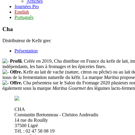
Affiches
Journées Pro
English
Português
Cha
Distributeur de Kefir grec
Présentation
Profil.
Créée en 2019, Cha distribue en France du kefir de lait, i
indépendants, les bars à fromages et les épiceries fines.
Offre.
Kefir au lait de vache (nature, citron ou pêche) ou au lait d
issus de la fermentation naturelle du kéfir. La marque
Maritsa
propose 
Offre.
Cha présentera sur le Salon du Fromage 2020 plusieurs nouve
également sous la marque
Maritsa Gourmet
des légumes lacto-fermenté
CHA
Constantin Bretonneau - Christos Andreadis
14 rue du Rouilly
37500 Ligré
Tél. : 02 47 58 08 19