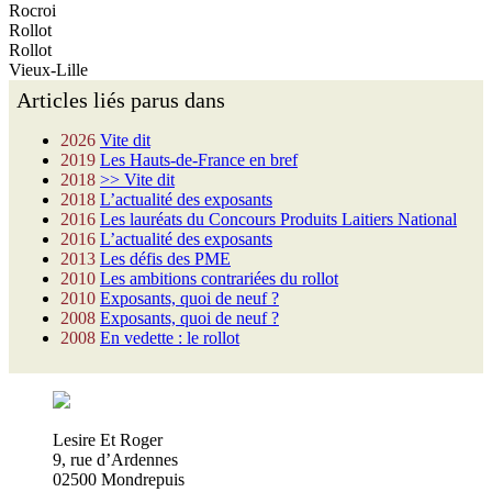
Rocroi
Rollot
Rollot
Vieux-Lille
Articles liés parus dans
2026
Vite dit
2019
Les Hauts-de-France en bref
2018
>> Vite dit
2018
L’actualité des exposants
2016
Les lauréats du Concours Produits Laitiers National
2016
L’actualité des exposants
2013
Les défis des PME
2010
Les ambitions contrariées du rollot
2010
Exposants, quoi de neuf ?
2008
Exposants, quoi de neuf ?
2008
En vedette : le rollot
Lesire Et Roger
9, rue d’Ardennes
02500 Mondrepuis