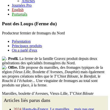
Affiches
Journées Pro
English
Português
Pont des Loups (Ferme du)
Producteur fermier de fromages du Nord
Présentation
Principaux produits
On a parlé d'eux
Profil.
La ferme de la famille Gravez produit depuis deux
générations des spécialités fromagères du Nord.
Offre.
Elle propose du maroilles, des fromages typiques de la
région (
Vieux Lille
, Boulette d’Avesnes,
Dauphin
) mais également
ses propres créations telles que le
T’Chiot Biloute
, le
Bienfait
, le
Rouchi à l’échalote
... Une vingtaine de fromages au total sont
produits sur place, à la ferme.
Maroilles, boulette d’Avesnes, Vieux-Lille,
T’Chiot Biloute
Articles liés parus dans
2024
Hauts-de-France. Le maroilles… mais pas que