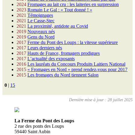
2024
Fromages au lait cru : les laiteries en surpression
2023
Romain Le Gal : « Tout donné ! »
2021
Témoignages
2021
Le Casse-Stec
2021
La proximité, antidote au Covid
2019
Nouveaux nés
2019
Gens du Nord
2017
Ferme du Pont des Loups : la vitesse supérieure
2017
Leurs derniers nés
2017
Hauts de France, fromagers prodigues
2017
L’actualité des exposants
2016
Les lauréats du Concours Produits Laitiers National
2015
« Fromages en Nord » prend rendez-vous pour 2017
2015
Les fromages du Nord tiennent Salon
0
|
15
Dernière mise à jour : 28 juillet 2025
La Ferme du Pont des Loups
2 rue des ponts des Loups
59440 Saint Aubin