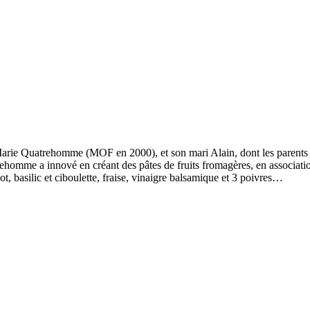
ie Quatrehomme (MOF en 2000), et son mari Alain, dont les parents ten
omme a innové en créant des pâtes de fruits fromagères, en association a
t, basilic et ciboulette, fraise, vinaigre balsamique et 3 poivres…