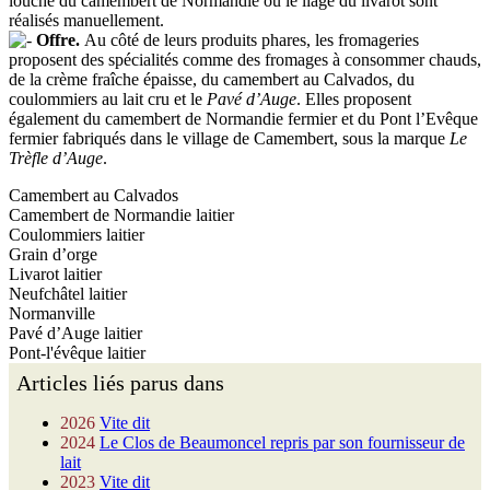
louche du camembert de Normandie ou le liage du livarot sont
réalisés manuellement.
Offre.
Au côté de leurs produits phares, les fromageries
proposent des spécialités comme des fromages à consommer chauds,
de la crème fraîche épaisse, du camembert au Calvados, du
coulommiers au lait cru et le
Pavé d’Auge
. Elles proposent
également du camembert de Normandie fermier et du Pont l’Evêque
fermier fabriqués dans le village de Camembert, sous la marque
Le
Trèfle d’Auge
.
Camembert au Calvados
Camembert de Normandie laitier
Coulommiers laitier
Grain d’orge
Livarot laitier
Neufchâtel laitier
Normanville
Pavé d’Auge laitier
Pont-l'évêque laitier
Articles liés parus dans
2026
Vite dit
2024
Le Clos de Beaumoncel repris par son fournisseur de
lait
2023
Vite dit