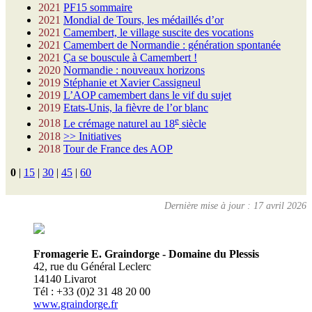
2021
PF15 sommaire
2021
Mondial de Tours, les médaillés d’or
2021
Camembert, le village suscite des vocations
2021
Camembert de Normandie : génération spontanée
2021
Ça se bouscule à Camembert !
2020
Normandie : nouveaux horizons
2019
Stéphanie et Xavier Cassigneul
2019
L’AOP camembert dans le vif du sujet
2019
Etats-Unis, la fièvre de l’or blanc
e
2018
Le crémage naturel au 18
siècle
2018
>> Initiatives
2018
Tour de France des AOP
0
|
15
|
30
|
45
|
60
Dernière mise à jour : 17 avril 2026
Fromagerie E. Graindorge - Domaine du Plessis
42, rue du Général Leclerc
14140 Livarot
Tél : +33 (0)2 31 48 20 00
www.graindorge.fr