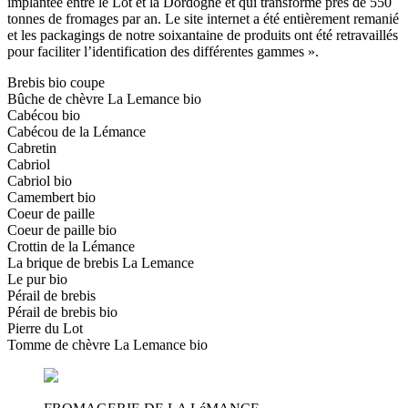
implantée entre le Lot et la Dordogne et qui transforme près de 550
tonnes de fromages par an. Le site internet a été entièrement remanié
et les packagings de notre soixantaine de produits ont été retravaillés
pour faciliter l’identification des différentes gammes ».
Brebis bio coupe
Bûche de chèvre La Lemance bio
Cabécou bio
Cabécou de la Lémance
Cabretin
Cabriol
Cabriol bio
Camembert bio
Coeur de paille
Coeur de paille bio
Crottin de la Lémance
La brique de brebis La Lemance
Le pur bio
Pérail de brebis
Pérail de brebis bio
Pierre du Lot
Tomme de chèvre La Lemance bio