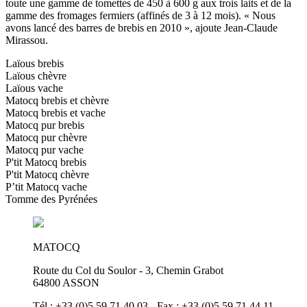
toute une gamme de tomettes de 450 à 600 g aux trois laits et de la
gamme des fromages fermiers (affinés de 3 à 12 mois). « Nous
avons lancé des barres de brebis en 2010 », ajoute Jean-Claude
Mirassou.
Laïous brebis
Laïous chèvre
Laïous vache
Matocq brebis et chèvre
Matocq brebis et vache
Matocq pur brebis
Matocq pur chèvre
Matocq pur vache
P'tit Matocq brebis
P'tit Matocq chèvre
P’tit Matocq vache
Tomme des Pyrénées
MATOCQ
Route du Col du Soulor - 3, Chemin Grabot
64800 ASSON
Tél : +33 (0)5 59 71 40 03 - Fax : +33 (0)5 59 71 44 11