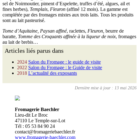
sel de Noirmoutier, piment d’Espelette, truffes d’été, algues, ail et
fines herbes),
Templais
,
Fleuron
(affiné 12 mois). La gamme est
complétée par des fromages mixtes aux trois laits. Tous les produits
sont au lait pasteurisé.
Tome d’Aquitaine, Paysan affiné
, raclettes,
Fleuron,
beurre de
baratte,
Tomme des Croquants affinée à la liqueur de noix
, fromages
au lait de brebis…
Articles liés parus dans
2024
Salon du Fromage : le guide de visite
2022
Salon du Fromage : le Guide de visite
2018
L’actualité des exposants
Dernière mise à jour : 13 mai 2026
Fromagerie Baechler
Lieu-dit Le Broc
47110 Le Temple-sur-Lot
Tél : 05 53 84 90 24
contact@fromageriebaechler.fr
www.fromagerie-baechler.com