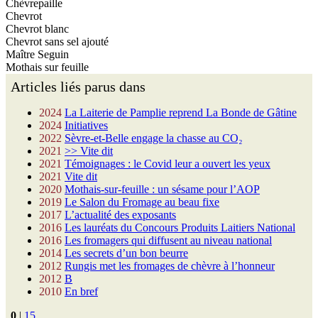
Chèvrepaille
Chevrot
Chevrot blanc
Chevrot sans sel ajouté
Maître Seguin
Mothais sur feuille
Articles liés parus dans
2024
La Laiterie de Pamplie reprend La Bonde de Gâtine
2024
Initiatives
2022
Sèvre-et-Belle engage la chasse au CO₂
2021
>> Vite dit
2021
Témoignages : le Covid leur a ouvert les yeux
2021
Vite dit
2020
Mothais-sur-feuille : un sésame pour l’AOP
2019
Le Salon du Fromage au beau fixe
2017
L’actualité des exposants
2016
Les lauréats du Concours Produits Laitiers National
2016
Les fromagers qui diffusent au niveau national
2014
Les secrets d’un bon beurre
2012
Rungis met les fromages de chèvre à l’honneur
2012
B
2010
En bref
0
|
15