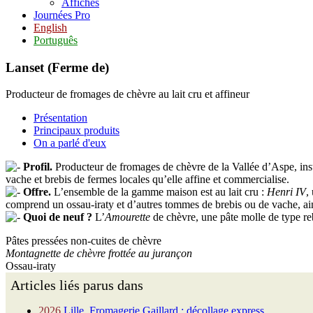
Affiches
Journées Pro
English
Português
Lanset (Ferme de)
Producteur de fromages de chèvre au lait cru et affineur
Présentation
Principaux produits
On a parlé d'eux
Profil.
Producteur de fromages de chèvre de la Vallée d’Aspe, inst
vache et brebis de fermes locales qu’elle affine et commercialise.
Offre.
L’ensemble de la gamme maison est au lait cru :
Henri IV
,
comprend un ossau-iraty et d’autres tommes de brebis ou de vache, ai
Quoi de neuf ?
L’
Amourette
de chèvre, une pâte molle de type r
Pâtes pressées non-cuites de chèvre
Montagnette de chèvre frottée au jurançon
Ossau-iraty
Articles liés parus dans
2026
Lille, Fromagerie Gaillard : décollage express