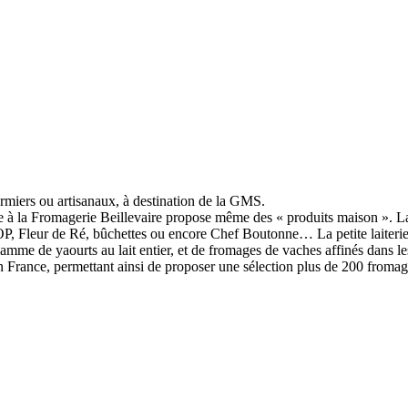
ermiers ou artisanaux, à destination de la GMS.
hée à la Fromagerie Beillevaire propose même des « produits maison ». L
AOP, Fleur de Ré, bûchettes ou encore Chef Boutonne… La petite laite
amme de yaourts au lait entier, et de fromages de vaches affinés dans le
en France, permettant ainsi de proposer une sélection plus de 200 fromag