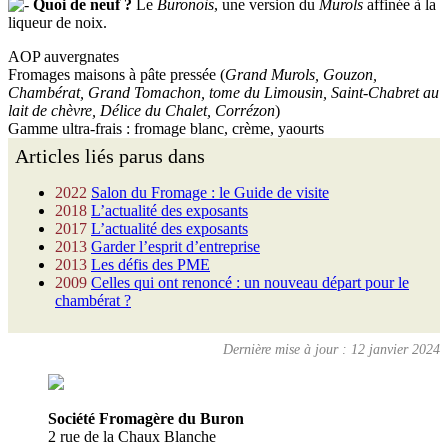
Quoi de neuf ?
Le
Buronois
, une version du
Murols
affinée à la
liqueur de noix.
AOP auvergnates
Fromages maisons à pâte pressée (
Grand Murols, Gouzon,
Chambérat, Grand Tomachon, tome du Limousin, Saint-Chabret au
lait de chèvre, Délice du Chalet, Corrézon
)
Gamme ultra-frais : fromage blanc, crème, yaourts
Articles liés parus dans
2022
Salon du Fromage : le Guide de visite
2018
L’actualité des exposants
2017
L’actualité des exposants
2013
Garder l’esprit d’entreprise
2013
Les défis des PME
2009
Celles qui ont renoncé : un nouveau départ pour le
chambérat ?
Dernière mise à jour : 12 janvier 2024
Société Fromagère du Buron
2 rue de la Chaux Blanche