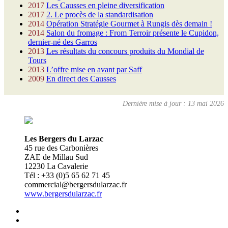
2017
Les Causses en pleine diversification
2017
2. Le procès de la standardisation
2014
Opération Stratégie Gourmet à Rungis dès demain !
2014
Salon du fromage : From Terroir présente le Cupidon,
dernier-né des Garros
2013
Les résultats du concours produits du Mondial de
Tours
2013
L’offre mise en avant par Saff
2009
En direct des Causses
Dernière mise à jour : 13 mai 2026
Les Bergers du Larzac
45 rue des Carbonières
ZAE de Millau Sud
12230 La Cavalerie
Tél : +33 (0)5 65 62 71 45
commercial@bergersdularzac.fr
www.bergersdularzac.fr