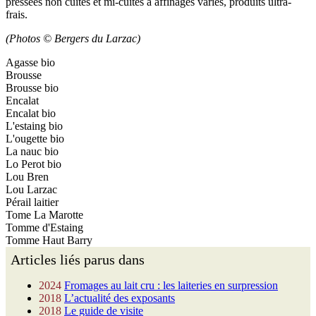
pressées non cuites et mi-cuites à affinages variés, produits ultra-
frais.
(Photos © Bergers du Larzac)
Agasse bio
Brousse
Brousse bio
Encalat
Encalat bio
L'estaing bio
L'ougette bio
La nauc bio
Lo Perot bio
Lou Bren
Lou Larzac
Pérail laitier
Tome La Marotte
Tomme d'Estaing
Tomme Haut Barry
Articles liés parus dans
2024
Fromages au lait cru : les laiteries en surpression
2018
L’actualité des exposants
2018
Le guide de visite