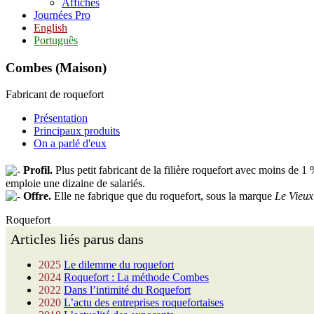
Affiches
Journées Pro
English
Português
Combes (Maison)
Fabricant de roquefort
Présentation
Principaux produits
On a parlé d'eux
Profil.
Plus petit fabricant de la filière roquefort avec moins de 
emploie une dizaine de salariés.
Offre.
Elle ne fabrique que du roquefort, sous la marque
Le Vieux
Roquefort
Articles liés parus dans
2025
Le dilemme du roquefort
2024
Roquefort : La méthode Combes
2022
Dans l’intimité du Roquefort
2020
L’actu des entreprises roquefortaises