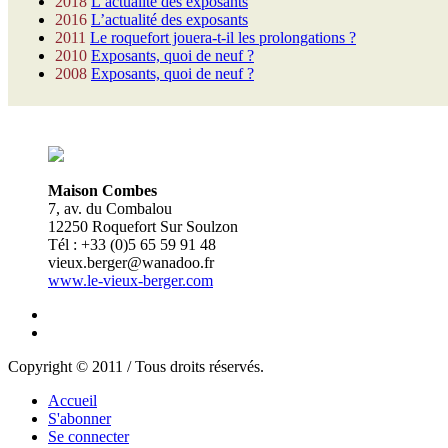
2018
L’actualité des exposants
2016
L’actualité des exposants
2011
Le roquefort jouera-t-il les prolongations ?
2010
Exposants, quoi de neuf ?
2008
Exposants, quoi de neuf ?
Maison Combes
7, av. du Combalou
12250 Roquefort Sur Soulzon
Tél : +33 (0)5 65 59 91 48
vieux.berger@wanadoo.fr
www.le-vieux-berger.com
Copyright © 2011 / Tous droits réservés.
Accueil
S'abonner
Se connecter