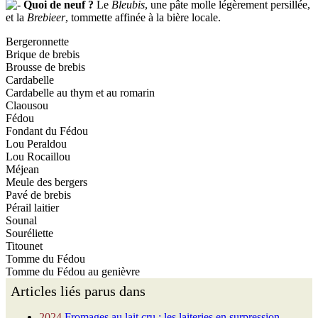
Quoi de neuf ?
Le
Bleubis
, une pâte molle légèrement persillée,
et la
Brebieer
, tommette affinée à la bière locale.
Bergeronnette
Brique de brebis
Brousse de brebis
Cardabelle
Cardabelle au thym et au romarin
Claousou
Fédou
Fondant du Fédou
Lou Peraldou
Lou Rocaillou
Méjean
Meule des bergers
Pavé de brebis
Pérail laitier
Sounal
Souréliette
Titounet
Tomme du Fédou
Tomme du Fédou au genièvre
Articles liés parus dans
2024
Fromages au lait cru : les laiteries en surpression