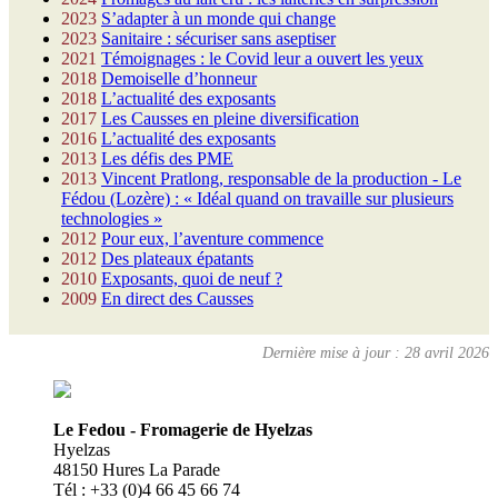
2023
S’adapter à un monde qui change
2023
Sanitaire : sécuriser sans aseptiser
2021
Témoignages : le Covid leur a ouvert les yeux
2018
Demoiselle d’honneur
2018
L’actualité des exposants
2017
Les Causses en pleine diversification
2016
L’actualité des exposants
2013
Les défis des PME
2013
Vincent Pratlong, responsable de la production - Le
Fédou (Lozère) : « Idéal quand on travaille sur plusieurs
technologies »
2012
Pour eux, l’aventure commence
2012
Des plateaux épatants
2010
Exposants, quoi de neuf ?
2009
En direct des Causses
Dernière mise à jour : 28 avril 2026
Le Fedou - Fromagerie de Hyelzas
Hyelzas
48150 Hures La Parade
Tél : +33 (0)4 66 45 66 74