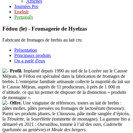
Affiches
Journées Pro
English
Português
Fédou (le) - Fromagerie de Hyelzas
Fabricant de fromages de brebis au lait cru
Présentation
Principaux produits
On a parlé d'eux
Profil.
Implanté depuis 1990 au sud de la Lozère sur le Causse
Méjean, le Fédou est spécialisé dans la fabrication de fromages de
brebis. L’entreprise familiale artisanale collecte la majorité du lait sur
le Causse Méjean, auprès de 11 producteurs, à près de 1 000 m
d’altitude, ce qui lui permet de disposer de la distinction « produits
de montagne ».
Offre.
Une vingtaine de références, toutes au lait de brebis :
pâtes molles, pâtes pressées ou fromages de lactosérum (brousse).
Parmi ses produits phares, le
Claousou
, pâte molle sanglée d’épicéa,
la
Téoulette
, la
Souréliette
(tommette de montagne). La gamme bio a
démarré en 2021 :
Oursaillou
, tomme à l’ail des ours,
Cadenelle
(parfumée au genièvre) et
Meule des bergers
.