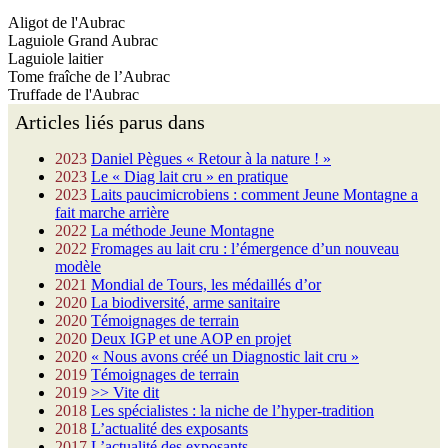
Aligot de l'Aubrac
Laguiole Grand Aubrac
Laguiole laitier
Tome fraîche de l’Aubrac
Truffade de l'Aubrac
Articles liés parus dans
2023
Daniel Pègues « Retour à la nature ! »
2023
Le « Diag lait cru » en pratique
2023
Laits paucimicrobiens : comment Jeune Montagne a
fait marche arrière
2022
La méthode Jeune Montagne
2022
Fromages au lait cru : l’émergence d’un nouveau
modèle
2021
Mondial de Tours, les médaillés d’or
2020
La biodiversité, arme sanitaire
2020
Témoignages de terrain
2020
Deux IGP et une AOP en projet
2020
« Nous avons créé un Diagnostic lait cru »
2019
Témoignages de terrain
2019
>> Vite dit
2018
Les spécialistes : la niche de l’hyper-tradition
2018
L’actualité des exposants
2017
L’actualité des exposants