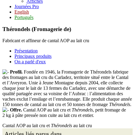
Affiches
Journées Pro
English
Português
Thérondels (Fromagerie de)
Fabricant et affineur de cantal AOP au lait cru
Présentation
Principaux produits
On a parlé d'eux
Profil.
Fondée en 1946, la Fromagerie de Thérondels fabrique
des fromages au lait cru du Carladez, territoire situé entre le Cantal
et l’Aveyron. Unie à Jeune Montagne depuis 2004, elle collecte
chaque jour le lait de 13 fermes du Carladez, avec une démarche de
qualité partagée avec sa voisine de l’Aubrac : l’alimentation des
vaches exclut l’ensilage et l’enrubannage. Elle produit chaque année
150 tonnes de cantal au lait cru et 50 tonnes de fromage
Thérondels
.
Offre.
Cantal AOP au lait cru et
Thérondels
, petit fromage de
2 kg à pâte pressée non cuite au lait cru et entier.
Cantal AOP au lait cru et
Thérondels
au lait cru
Articles liés parus dans