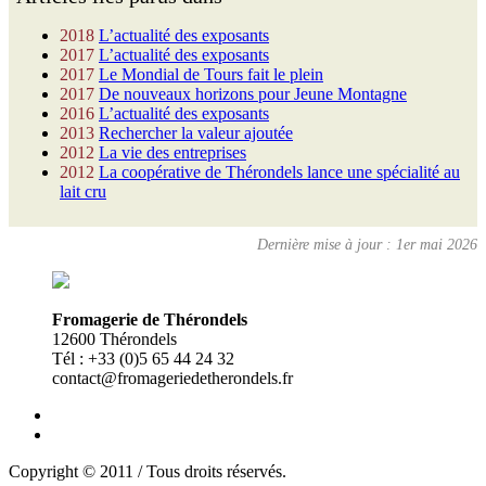
2018
L’actualité des exposants
2017
L’actualité des exposants
2017
Le Mondial de Tours fait le plein
2017
De nouveaux horizons pour Jeune Montagne
2016
L’actualité des exposants
2013
Rechercher la valeur ajoutée
2012
La vie des entreprises
2012
La coopérative de Thérondels lance une spécialité au
lait cru
Dernière mise à jour : 1er mai 2026
Fromagerie de Thérondels
12600 Thérondels
Tél : +33 (0)5 65 44 24 32
contact@fromageriedetherondels.fr
Copyright © 2011 / Tous droits réservés.