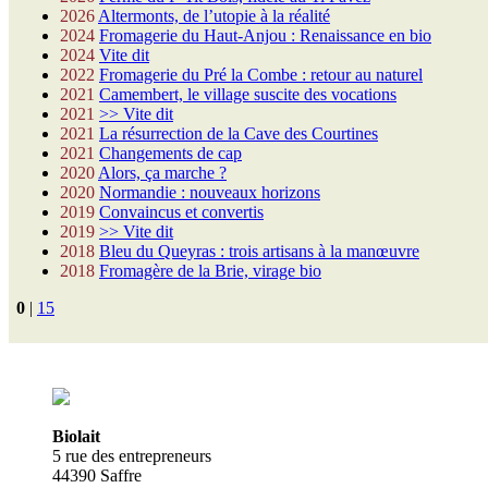
2026
Altermonts, de l’utopie à la réalité
2024
Fromagerie du Haut-Anjou : Renaissance en bio
2024
Vite dit
2022
Fromagerie du Pré la Combe : retour au naturel
2021
Camembert, le village suscite des vocations
2021
>> Vite dit
2021
La résurrection de la Cave des Courtines
2021
Changements de cap
2020
Alors, ça marche ?
2020
Normandie : nouveaux horizons
2019
Convaincus et convertis
2019
>> Vite dit
2018
Bleu du Queyras : trois artisans à la manœuvre
2018
Fromagère de la Brie, virage bio
0
|
15
Biolait
5 rue des entrepreneurs
44390 Saffre