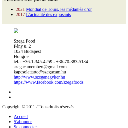
2021
Mondial de Tours, les médaillés d’or
2017
L’actualité des exposants
Szega Food
Fény u. 2
1024 Budapest
Hongrie
tél. : +36-1-345-4259 - +36-70-383-5184
szegacamembert@gmail.com
kapcsolattarto@szegacam.hu
http://www.szeganagyker.hu
https://www.facebook.com/szegafoods
Copyright © 2011 / Tous droits réservés.
Accueil
S'abonner
Se connecter