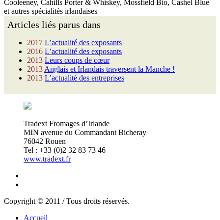
Cooleeney, Cahills Porter & Whiskey, Mossfield Bio, Cashel Blue
et autres spécialités irlandaises
Articles liés parus dans
2017
L’actualité des exposants
2016
L’actualité des exposants
2013
Leurs coups de cœur
2013
Anglais et Irlandais traversent la Manche !
2013
L’actualité des entreprises
Tradext Fromages d’Irlande
MIN avenue du Commandant Bicheray
76042 Rouen
Tel : +33 (0)2 32 83 73 46
www.tradext.fr
Copyright © 2011 / Tous droits réservés.
Accueil