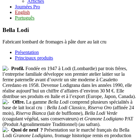
Affiches
Journées Pro
English
Português
Bella Lodi
Fabricant lombard de fromages à pâte dure au lait cru
Présentation
Principaux produits
Profil.
Fondée en 1947 à Lodi (Lombardie) par trois frères,
l’entreprise familiale développe son premier atelier laitier sur la
ferme paternelle avant d’ouvrir un site moderne à Casaletto
Ceredano en 1958. Devenue Lodigrana dans les années 1990, elle
réalise aujourd’hui un chiffre d’affaires d’environ 30 M €. Elle
distribue ses produits en Italie et à l’export (Europe, Japon, Canada).
Offre.
La gamme
Bella Lodi
comprend plusieurs spécialités à
base de lait local cru :
Bella Lodi Classico, Riserva Oro
(affinée 24
mois),
Riserva Bianca
(lait de bufflonne),
Bella Lodi Verde
(coagulant végétal, sans conservateurs) et
Granone Lodigiano
PAT
(Produit Agroalimentaire Traditionnel) (au safran).
Quoi de neuf ?
Présentation sur le marché français du Bella
Lodi
Granone Lodigiano
, fromage historique remis en production